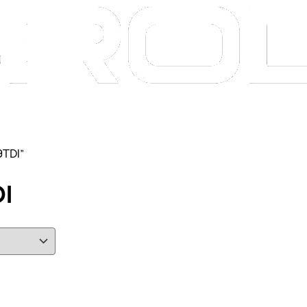
9TDI”
I